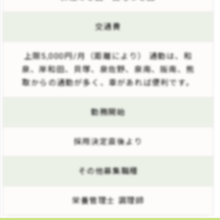
交通費
上限5,000円/月（距離により） 通勤は、和
泉、岸和田、貝塚、泉佐野、泉南、阪南、熊
取からの通勤が多く、車があれば便利です。
勤務開始
採用決定直後より
その他募集職種
栄養管理士 調理師