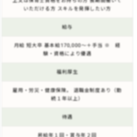
上又は保育士資格をお持ちの方 長期間働いて
いただける方 スキルを発揮したい方
給与
月給 短大卒 基本給170,000～＋手当 ※ 経
験・資格により優遇
福利厚生
雇用・労災・健康保険。 退職金制度あり（勤
続１年以上）
待遇
昇給年１回・賞与年２回