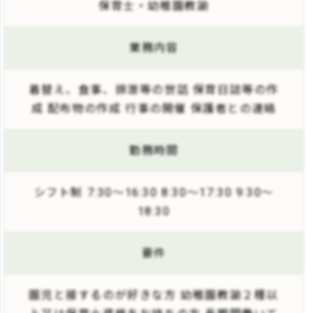
保育士・幼稚園教諭
業務内容
着替え、食事、排泄等の世話 保育日誌等の作
成 配布物の作成 行事の開催 保護者との連絡
勤務時間
シフト制 7:30～16:30 8:30～17:30 9:30～
18:30
要件
園児と接するのが好きな方 幼稚園教諭２種以