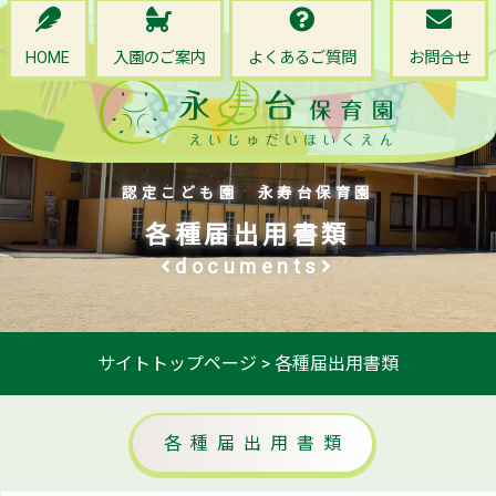
HOME
入園のご案内
よくあるご質問
お問合せ
認定こども園 永寿台保育園
各種届出用書類
documents
サイトトップページ
>
各種届出用書類
各種届出用書類