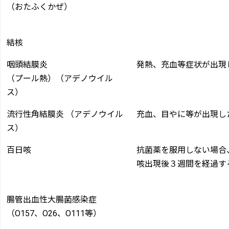
（おたふくかぜ）
結核
咽頭結膜炎
発熱、充血等症状が出現
（プール熱）（アデノウイル
ス）
流行性角結膜炎 （アデノウイル
充血、目やに等が出現し
ス）
百日咳
抗菌薬を服用しない場合
咳出現後３週間を経過す
腸管出血性大腸菌感染症
（O157、O26、O111等）