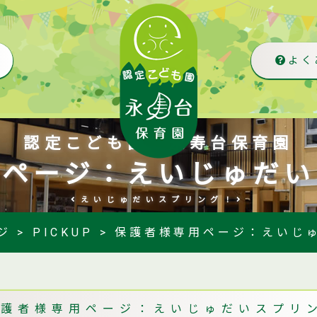
よく
認定こども園 永寿台保育園
用ページ：えいじゅだい
えいじゅだいスプリング！
ジ
>
PICKUP
>
保護者様専用ページ：えいじ
保護者様専用ページ：えいじゅだいスプリ