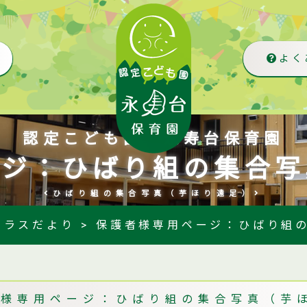
よく
認定こども園 永寿台保育園
ージ：ひばり組の集合写
ひばり組の集合写真（芋ほり遠足）
クラスだより
>
保護者様専用ページ：ひばり組
者様専用ページ：ひばり組の集合写真（芋