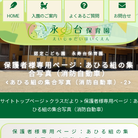
HOME
入園のご案内
よくあるご質問
お問合せ
認定こども園 永寿台保育園
保護者様専用ページ：あひる組の集
合写真（消防自動車）
あひる組の集合写真（消防自動車）-2
サイトトップページ
>
クラスだより
>
保護者様専用ページ：あ
ひる組の集合写真（消防自動車）
保護者様専用ページ：あひる組の集