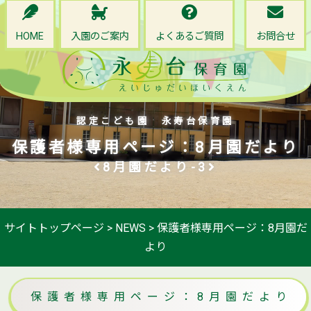
HOME
入園のご案内
よくあるご質問
お問合せ
認定こども園 永寿台保育園
保護者様専用ページ：8月園だより
8月園だより-3
サイトトップページ
>
NEWS
>
保護者様専用ページ：8月園だ
より
保護者様専用ページ：8月園だより