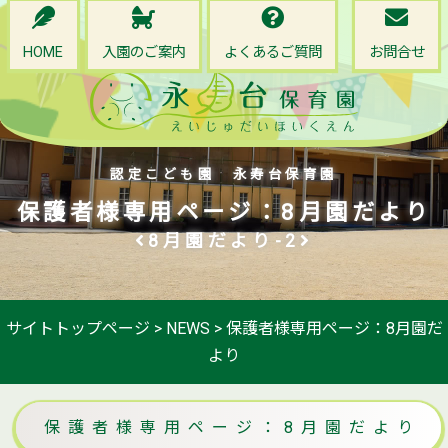
HOME
入園のご案内
よくあるご質問
お問合せ
認定こども園 永寿台保育園
保護者様専用ページ：8月園だより
8月園だより-2
サイトトップページ
>
NEWS
>
保護者様専用ページ：8月園だ
より
保護者様専用ページ：8月園だより