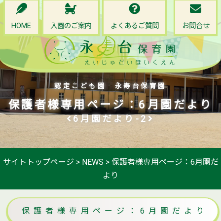
HOME
入園のご案内
よくあるご質問
お問合せ
認定こども園 永寿台保育園
保護者様専用ページ：6月園だより
6月園だより-2
サイトトップページ
>
NEWS
>
保護者様専用ページ：6月園だ
より
保護者様専用ページ：6月園だより