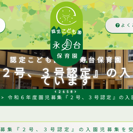
よく
認定こども園 永寿台保育園
『２号、３号認定』の入
ています
2658
>
令和６年度園児募集『２号、３号認定』の入
児募集『２号、３号認定』の入園児募集を