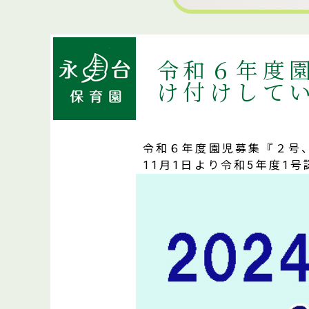
令和６年度
け付けして
令和６年度園児募集『２号
11月1日より令和5年度1